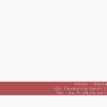
Hôtel - Res
52, Faubourg Saint-
Tél : 04.71.09.74.24